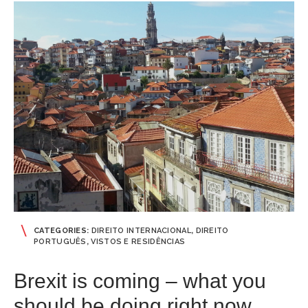
CATEGORIES:
DIREITO INTERNACIONAL
,
DIREITO
PORTUGUÊS
,
VISTOS E RESIDÊNCIAS
Brexit is coming – what you
should be doing right now