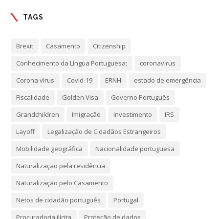
TAGS
Brexit
Casamento
Citizenship
Conhecimento da Língua Portuguesa;
coronavirus
Corona vírus
Covid-19
ERNH
estado de emergência
Fiscalidade
Golden Visa
Governo Português
Grandchildren
Imigração
Investimento
IRS
Layoff
Legalização de Cidadãos Estrangeiros
Mobilidade geográfica
Nacionalidade portuguesa
Naturalização pela residência
Naturalização pelo Casamento
Netos de cidadão português
Portugal
Procuradoria ilícita
Proteção de dados