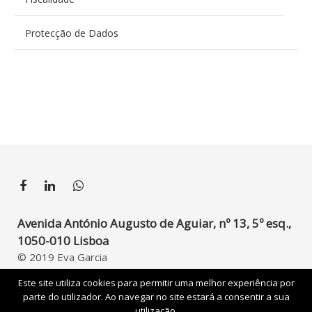
Protecção de Dados
Avenida António Augusto de Aguiar, nº 13, 5º esq.,
1050-010 Lisboa
© 2019 Eva Garcia
Developed by
UpperDigital
Este site utiliza cookies para permitir uma melhor experiência por
parte do utilizador. Ao navegar no site estará a consentir a sua
utilização.