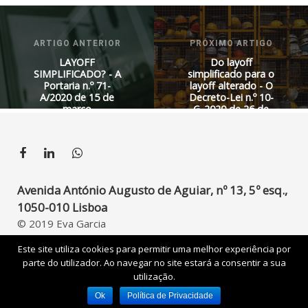
ARTIGO ANTERIOR
PRÓXIMO ARTIGO
LAYOFF
Do layoff
SIMPLIFICADO? - A
simplificado para o
Portaria n.º 71-
layoff alterado - O
A/2020 de 15 de
Decreto-Lei n.º 10-
março
G_2020 de 26 de
março de 2020
Avenida António Augusto de Aguiar, nº 13, 5º esq.,
1050-010 Lisboa
© 2019 Eva Garcia
Developed by
UpperDigital
Este site utiliza cookies para permitir uma melhor experiência por
parte do utilizador. Ao navegar no site estará a consentir a sua
utilização.
Ok
Política de Privacidade