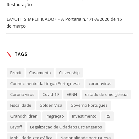
Restauração
LAYOFF SIMPLIFICADO? – A Portaria n.º 71-A/2020 de 15
de março
TAGS
Brexit
Casamento
Citizenship
Conhecimento da Língua Portuguesa;
coronavirus
Corona vírus
Covid-19
ERNH
estado de emergência
Fiscalidade
Golden Visa
Governo Português
Grandchildren
Imigração
Investimento
IRS
Layoff
Legalização de Cidadãos Estrangeiros
Mobilidade geográfica
Nacionalidade portuguesa