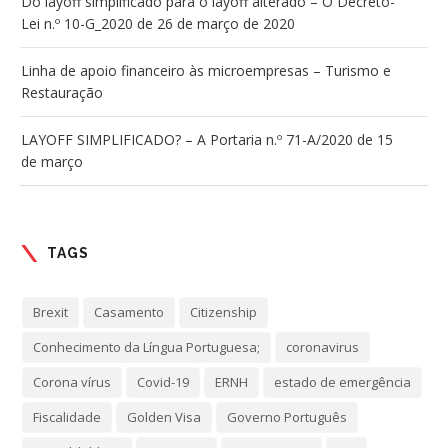
Do layoff simplificado para o layoff alterado – O Decreto-
Lei n.º 10-G_2020 de 26 de março de 2020
Linha de apoio financeiro às microempresas – Turismo e
Restauração
LAYOFF SIMPLIFICADO? – A Portaria n.º 71-A/2020 de 15
de março
TAGS
Brexit
Casamento
Citizenship
Conhecimento da Língua Portuguesa;
coronavirus
Corona vírus
Covid-19
ERNH
estado de emergência
Fiscalidade
Golden Visa
Governo Português