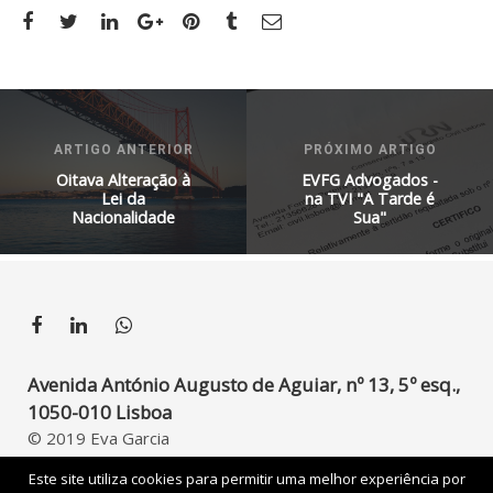
ARTIGO ANTERIOR
PRÓXIMO ARTIGO
Oitava Alteração à
EVFG Advogados -
Lei da
na TVI "A Tarde é
Nacionalidade
Sua"
Avenida António Augusto de Aguiar, nº 13, 5º esq.,
1050-010 Lisboa
© 2019 Eva Garcia
Developed by
UpperDigital
Este site utiliza cookies para permitir uma melhor experiência por