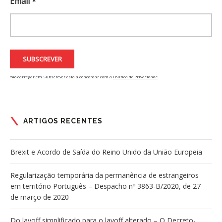
Email *
*Ao carregar em Subscrever está a concordar com a
Política de Privacidade
.
ARTIGOS RECENTES
Brexit e Acordo de Saída do Reino Unido da União Europeia
Regularização temporária da permanência de estrangeiros
em território Português – Despacho nº 3863-B/2020, de 27
de março de 2020
Do layoff simplificado para o layoff alterado – O Decreto-