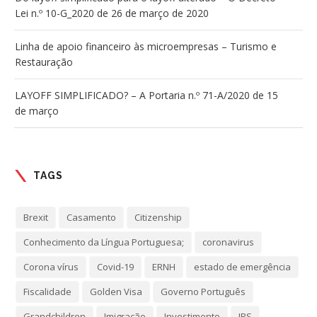
Lei n.º 10-G_2020 de 26 de março de 2020
Linha de apoio financeiro às microempresas – Turismo e
Restauração
LAYOFF SIMPLIFICADO? – A Portaria n.º 71-A/2020 de 15
de março
TAGS
Brexit
Casamento
Citizenship
Conhecimento da Língua Portuguesa;
coronavirus
Corona vírus
Covid-19
ERNH
estado de emergência
Fiscalidade
Golden Visa
Governo Português
Grandchildren
Imigração
Investimento
IRS