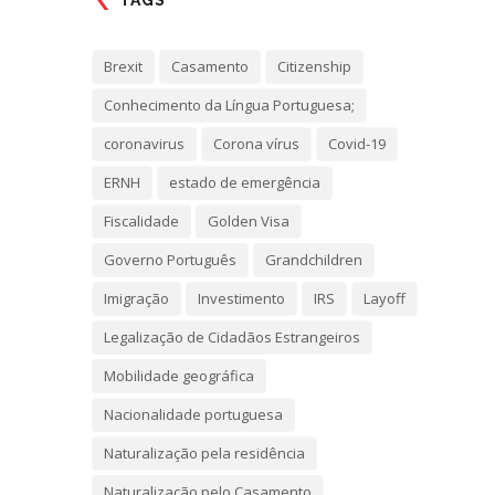
TAGS
Brexit
Casamento
Citizenship
Conhecimento da Língua Portuguesa;
coronavirus
Corona vírus
Covid-19
ERNH
estado de emergência
Fiscalidade
Golden Visa
Governo Português
Grandchildren
Imigração
Investimento
IRS
Layoff
Legalização de Cidadãos Estrangeiros
Mobilidade geográfica
Nacionalidade portuguesa
Naturalização pela residência
Naturalização pelo Casamento