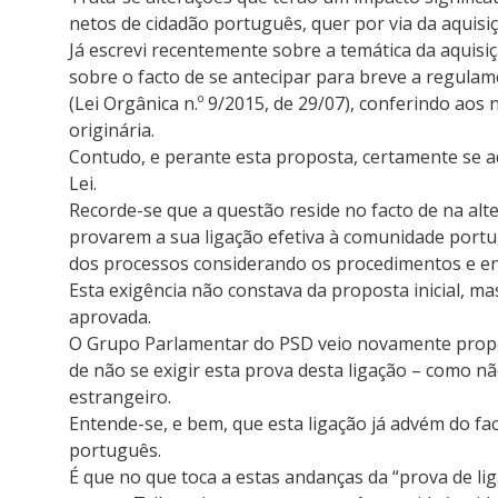
netos de cidadão português, quer por via da aquisi
Já escrevi recentemente sobre a temática da aquisi
sobre o facto de se antecipar para breve a regulam
(Lei Orgânica n.º 9/2015, de 29/07), conferindo aos
originária.
Contudo, e perante esta proposta, certamente se 
Lei.
Recorde-se que a questão reside no facto de na alt
provarem a sua ligação efetiva à comunidade portu
dos processos considerando os procedimentos e en
Esta exigência não constava da proposta inicial, ma
aprovada.
O Grupo Parlamentar do PSD veio novamente propor a
de não se exigir esta prova desta ligação – como n
estrangeiro.
Entende-se, e bem, que esta ligação já advém do fa
português.
É que no que toca a estas andanças da “prova de lig