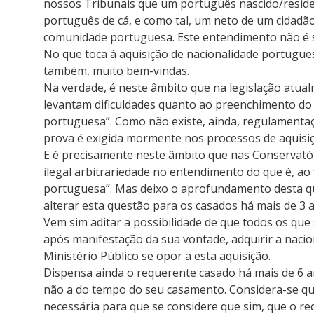
nossos Tribunais que um português nascido/resid
português de cá, e como tal, um neto de um cidadã
comunidade portuguesa. Este entendimento não é só
No que toca à aquisição de nacionalidade portugue
também, muito bem-vindas.
Na verdade, é neste âmbito que na legislação atualm
levantam dificuldades quanto ao preenchimento do 
portuguesa”. Como não existe, ainda, regulamentaç
prova é exigida mormente nos processos de aquisiç
E é precisamente neste âmbito que nas Conservató
ilegal arbitrariedade no entendimento do que é, ao 
portuguesa”. Mas deixo o aprofundamento desta qu
alterar esta questão para os casados há mais de 3 
Vem sim aditar a possibilidade de que todos os q
após manifestação da sua vontade, adquirir a naci
Ministério Público se opor a esta aquisição.
Dispensa ainda o requerente casado há mais de 6 
não a do tempo do seu casamento. Considera-se que 
necessária para que se considere que sim, que o r