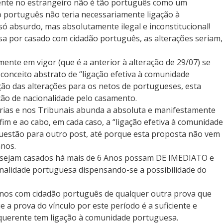
ente no estrangeiro não é tão português como um
o português não teria necessariamente ligação à
 absurdo, mas absolutamente ilegal e inconstitucional!
sa por casado com cidadão português, as alterações seriam,
ente em vigor (que é a anterior à alteração de 29/07) se
conceito abstrato de “ligação efetiva à comunidade
ão das alterações para os netos de portugueses, esta
ão de nacionalidade pelo casamento.
rias e nos Tribunais abunda a absoluta e manifestamente
fim e ao cabo, em cada caso, a “ligação efetiva à comunidade
estão para outro post, até porque esta proposta não vem
anos.
ue sejam casados há mais de 6 Anos possam DE IMEDIATO e
onalidade portuguesa dispensando-se a possibilidade do
anos com cidadão português de qualquer outra prova que
a prova do vínculo por este período é a suficiente e
equerente tem ligação à comunidade portuguesa.